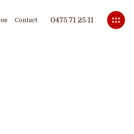
0475 71 25 11
tos
Contact
lub
 » Friedrich Nietzsche