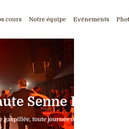
s cours
Notre équipe
Evènements
Pho
ute Senne Danse C
gaspillée, toute journée où je n'ai pas dansé.